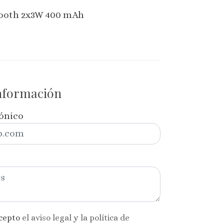
tooth 2x3W 400 mAh
información
rónico
acepto
el aviso legal
y
la política de