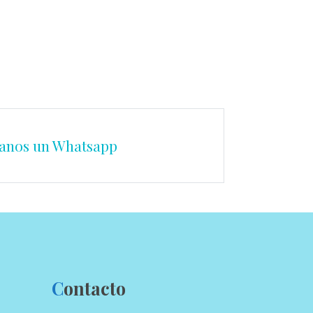
anos un Whatsapp
C
ontacto