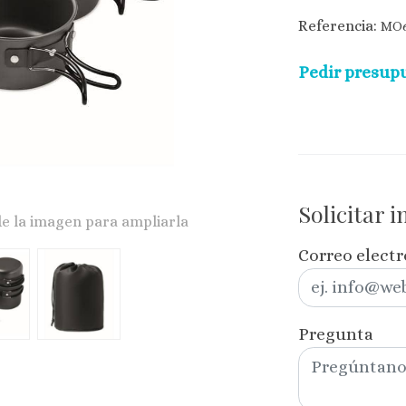
Referencia:
MO6
Pedir presupu
Solicitar 
de la imagen para ampliarla
Correo elect
Pregunta