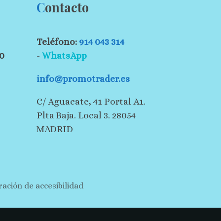
C
ontacto
Teléfono:
914 043 314
30
-
WhatsApp
info@promotrader.es
C/ Aguacate, 41 Portal A1.
Plta Baja. Local 3. 28054
MADRID
ración de accesibilidad