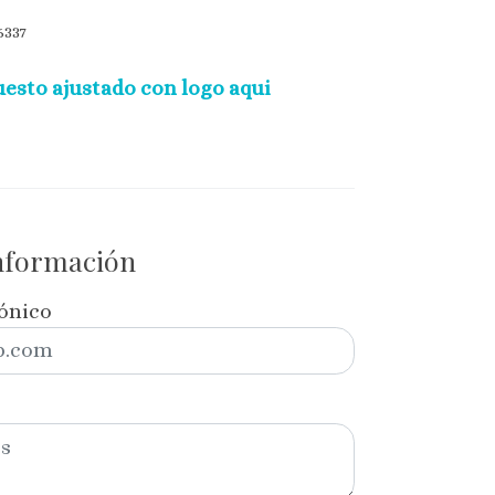
337
esto ajustado con logo aqui
información
rónico