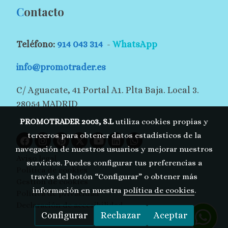
C
ontacto
Teléfono:
914 043 314
-
WhatsApp
info@promotrader.es
C/ Aguacate, 41 Portal A1. Plta Baja. Local 3.
28054 MADRID
PROMOTRADER 2003, S.L
utiliza cookies propias y
terceros para obtener datos estadísticos de la
navegación de nuestros usuarios y mejorar nuestros
Aviso legal
servicios. Puedes configurar tus preferencias a
Política de cookies
través del botón “Configurar” o obtener más
Gestión de cookies
información en nuestra
política de cookies
.
Política de privacidad
Declaración de accesibilidad
Configurar
Rechazar
Aceptar