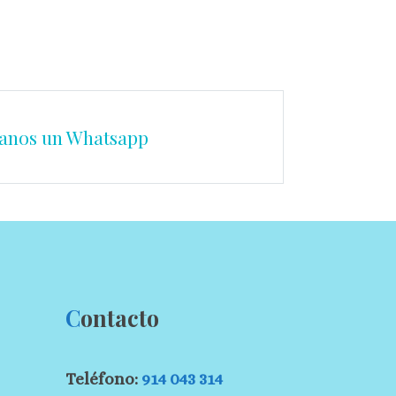
anos un Whatsapp
C
ontacto
Teléfono:
914 043 314