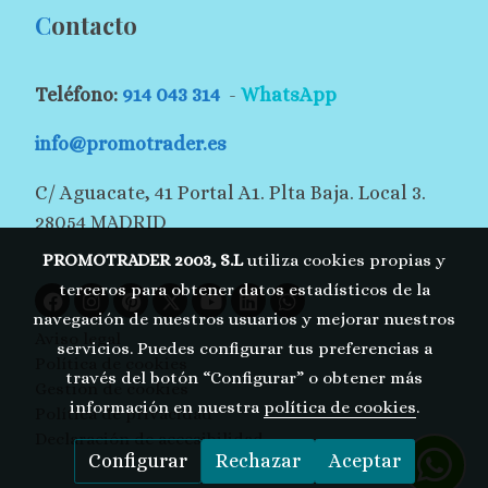
C
ontacto
Teléfono:
914 043 314
-
WhatsApp
info@promotrader.es
C/ Aguacate, 41 Portal A1. Plta Baja. Local 3.
28054 MADRID
PROMOTRADER 2003, S.L
utiliza cookies propias y
terceros para obtener datos estadísticos de la
navegación de nuestros usuarios y mejorar nuestros
Aviso legal
servicios. Puedes configurar tus preferencias a
Política de cookies
través del botón “Configurar” o obtener más
Gestión de cookies
información en nuestra
política de cookies
.
Política de privacidad
Declaración de accesibilidad
Configurar
Rechazar
Aceptar