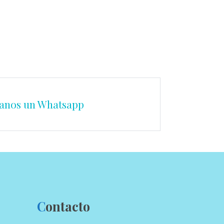
anos un Whatsapp
C
ontacto