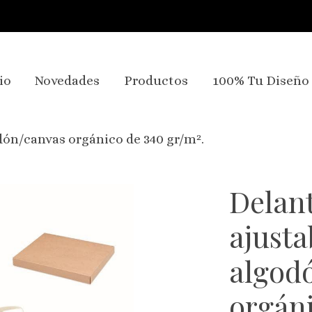
io
Novedades
Productos
100% Tu Diseño
dón/canvas orgánico de 340 gr/m².
Delant
ajusta
algod
orgáni