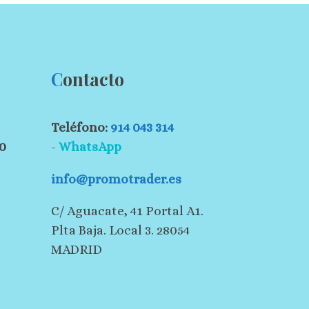
C
ontacto
Teléfono:
914 043 314
30
-
WhatsApp
info@promotrader.es
C/ Aguacate, 41 Portal A1.
Plta Baja. Local 3. 28054
MADRID