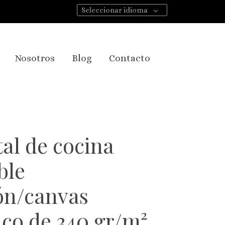
Seleccionar idioma
Nosotros
Blog
Contacto
al de cocina
ble
ón/canvas
co de 340 gr/m².