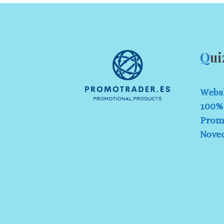
Q
ui
Webs
100% 
Prom
Nove