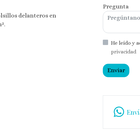
Pregunta
lsillos delanteros en
².
He leído y 
privacidad
Enviar
Enví