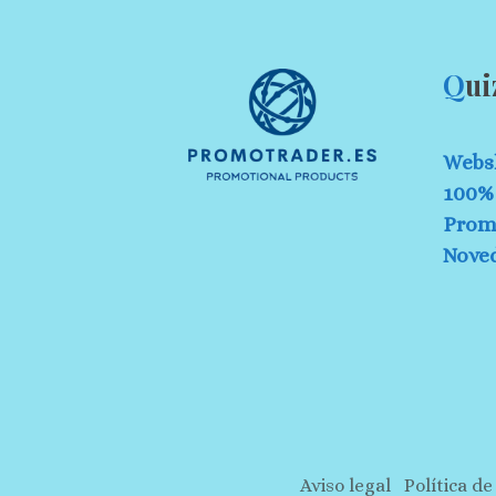
Q
ui
Webs
100% 
Prom
Nove
Aviso legal
Política de