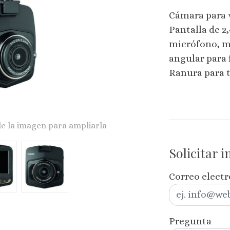
Cámara para v
Pantalla de 2,
micrófono, m
angular para 
Ranura para t
de la imagen para ampliarla
Solicitar 
Correo elect
Pregunta