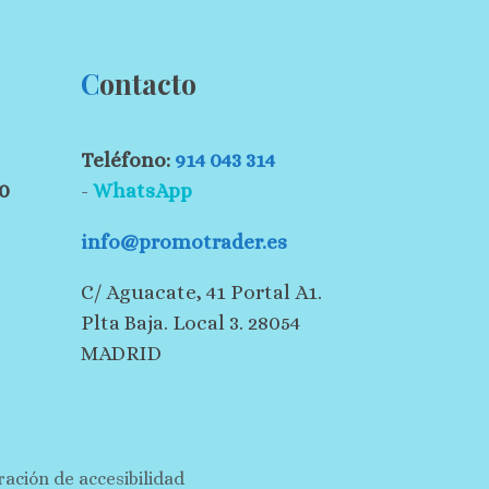
C
ontacto
Teléfono:
914 043 314
30
-
WhatsApp
info@promotrader.es
C/ Aguacate, 41 Portal A1.
Plta Baja. Local 3. 28054
MADRID
ración de accesibilidad