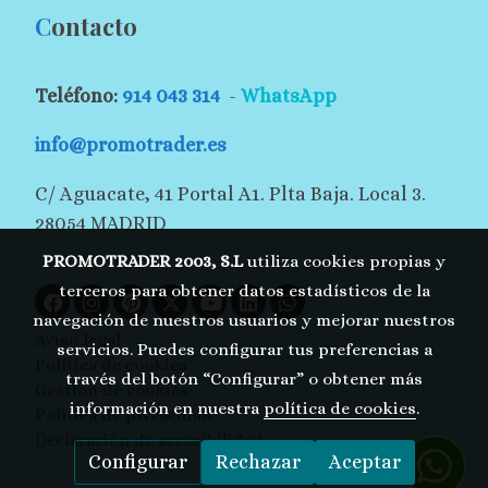
C
ontacto
Teléfono:
914 043 314
-
WhatsApp
info@promotrader.es
C/ Aguacate, 41 Portal A1. Plta Baja. Local 3.
28054 MADRID
PROMOTRADER 2003, S.L
utiliza cookies propias y
terceros para obtener datos estadísticos de la
navegación de nuestros usuarios y mejorar nuestros
Aviso legal
servicios. Puedes configurar tus preferencias a
Política de cookies
través del botón “Configurar” o obtener más
Gestión de cookies
información en nuestra
política de cookies
.
Política de privacidad
Declaración de accesibilidad
Configurar
Rechazar
Aceptar