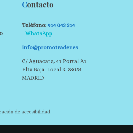
C
ontacto
Teléfono:
914 043 314
30
-
WhatsApp
info@promotrader.es
C/ Aguacate, 41 Portal A1.
Plta Baja. Local 3. 28054
MADRID
ración de accesibilidad