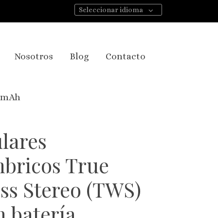
Seleccionar idioma
Nosotros
Blog
Contacto
5 mAh
lares
mbricos True
ss Stereo (TWS)
n batería