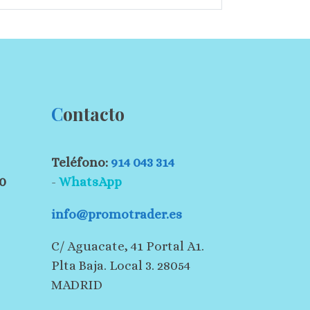
C
ontacto
Teléfono:
914 043 314
30
-
WhatsApp
info@promotrader.es
C/ Aguacate, 41 Portal A1.
Plta Baja. Local 3. 28054
MADRID