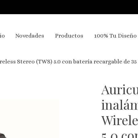
io
Novedades
Productos
100% Tu Diseño
eless Stereo (TWS) 5.0 con batería recargable de 3
Auricu
inalá
Wirele
5.0 co