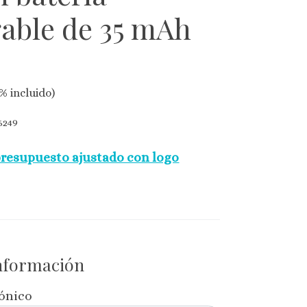
gable de 35 mAh
% incluido)
249
presupuesto ajustado con logo
información
rónico