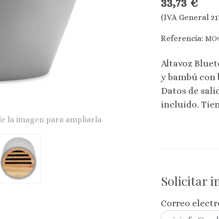
33,73 €
(IVA General 21
Referencia:
MO9
Altavoz Bluet
y bambú con 
Datos de sali
incluido. Tie
de la imagen para ampliarla
Solicitar 
Correo elect