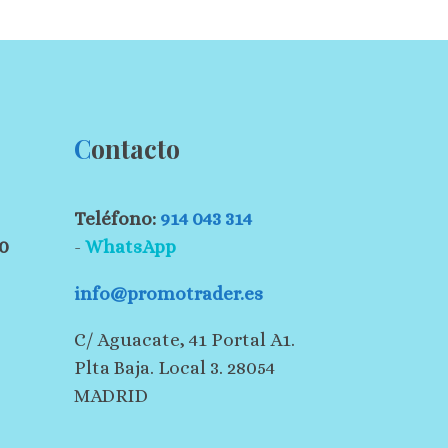
C
ontacto
Teléfono:
914 043 314
30
-
WhatsApp
info@promotrader.es
C/ Aguacate, 41 Portal A1.
Plta Baja. Local 3. 28054
MADRID