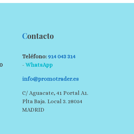
C
ontacto
Teléfono:
914 043 314
30
-
WhatsApp
info@promotrader.es
C/ Aguacate, 41 Portal A1.
Plta Baja. Local 3. 28054
MADRID