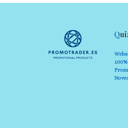
Q
ui
Webs
100% 
Prom
Nove