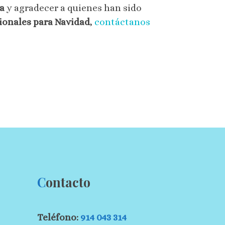
ca
y agradecer a quienes han sido
onales para Navidad
,
contáctanos
C
ontacto
Teléfono:
914 043 314