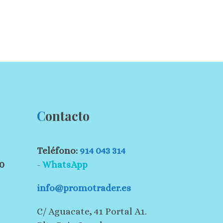
C
ontacto
Teléfono:
914 043 314
30
-
WhatsApp
info@promotrader.es
C/ Aguacate, 41 Portal A1.